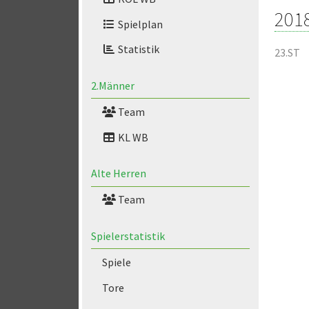
201
Spielplan
Statistik
23.ST
2.Männer
Team
KL WB
Alte Herren
Team
Spielerstatistik
Spiele
Tore