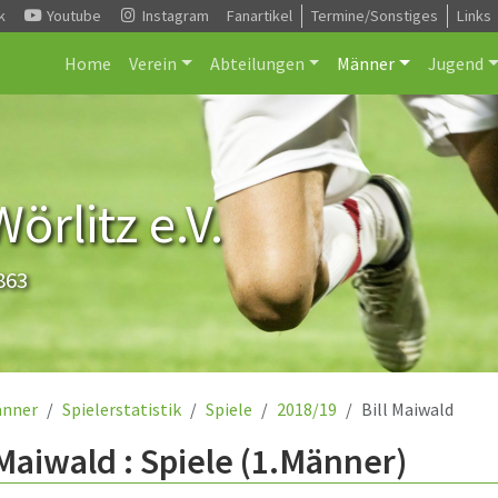
k
Youtube
Instagram
Fanartikel
Termine/Sonstiges
Links
Home
Verein
Abteilungen
Männer
Jugend
rlitz e.V.
863
nner
Spielerstatistik
Spiele
2018/19
Bill Maiwald
 Maiwald : Spiele (1.Männer)