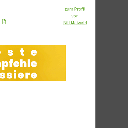
zum Profil
von
Bill Maiwald