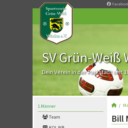
Faceboo
SV Grün-Weiß Wö
Dein Verein in der Parkstadt seit 1
Mä
1.Männer
Bill
Team
KOL WB