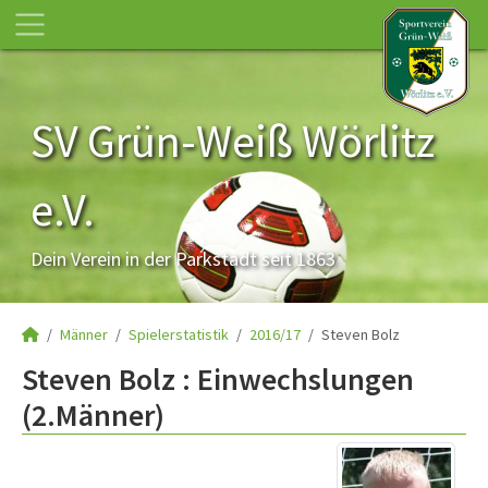
SV Grün-Weiß Wörlitz
e.V.
Dein Verein in der Parkstadt seit 1863
Männer
Spielerstatistik
2016/17
Steven Bolz
Steven Bolz : Einwechslungen
(2.Männer)