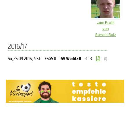
zum Profil
von
Steven Bolz
2016/17
So, 25.09.2016
, 4.ST
FSGS II
:
SV Wörlitz II
4 : 3
(1)