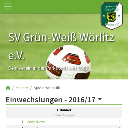
SV Grün-Weiß Wörlitz
e.V.
Dein Verein in der Parkstadt seit 1863
Männer
Spielerstatistik
Einwechslungen -
2016/17
1.Männer
(Einwechslungen)
1
Andy Stüwe
9