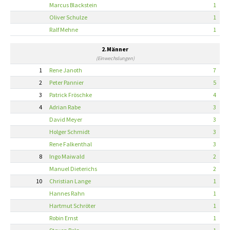
Marcus Blackstein
1
Oliver Schulze
1
Ralf Mehne
1
2.Männer
(Einwechslungen)
1
Rene Janoth
7
2
Peter Pannier
5
3
Patrick Fröschke
4
4
Adrian Rabe
3
David Meyer
3
Holger Schmidt
3
Rene Falkenthal
3
8
Ingo Maiwald
2
Manuel Dieterichs
2
10
Christian Lange
1
Hannes Rahn
1
Hartmut Schröter
1
Robin Ernst
1