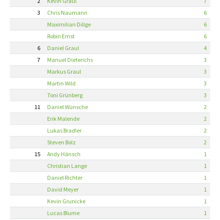
2
Kevin Graul
7
3
Chris Naumann
6
Maximilian Dillge
6
Robin Ernst
6
6
Daniel Graul
4
7
Manuel Dieterichs
3
Markus Graul
3
Martin Wild
3
Toni Grünberg
3
11
Daniel Wünsche
2
Erik Malende
2
Lukas Bradler
2
Steven Bolz
2
15
Andy Hänsch
1
Christian Lange
1
Daniel Richter
1
David Meyer
1
Kevin Grunicke
1
Lucas Blume
1