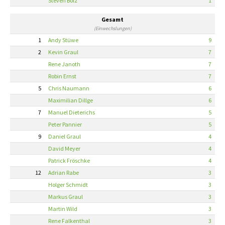
Steven Bolz
1
Gesamt
(Einwechslungen)
1
Andy Stüwe
9
2
Kevin Graul
7
Rene Janoth
7
Robin Ernst
7
5
Chris Naumann
6
Maximilian Dillge
6
7
Manuel Dieterichs
5
Peter Pannier
5
9
Daniel Graul
4
David Meyer
4
Patrick Fröschke
4
12
Adrian Rabe
3
Holger Schmidt
3
Markus Graul
3
Martin Wild
3
Rene Falkenthal
3