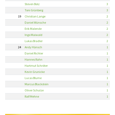
Steven Bolz
3
Toni Grünberg
3
19
Christian Lange
2
Daniel Wünsche
2
Erik Malende
2
Ingo Maiwald
2
Lukas Bradler
2
24
Andy Hänsch
1
Daniel Richter
1
Hannes Rahn
1
Hartmut Schröter
1
Kevin Grunicke
1
Lucas Blume
1
Marcus Blackstein
1
Oliver Schulze
1
Ralf Mehne
1