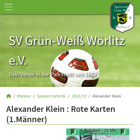
SV Grün-Weiß Wörlitz
e.V.
Dein Verein in der Parkstadt seit 1863
Männer
Spielerstatistik
2018/19
Alexander Klein
Alexander Klein : Rote Karten
(1.Männer)