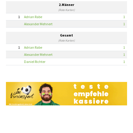
2.Männer
(Rote Karten)
1
Adrian Rabe
1
Alexander Mehnert
1
Gesamt
(Rote Karten)
1
Adrian Rabe
1
Alexander Mehnert
1
Daniel Richter
1