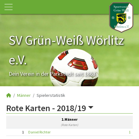
SV Grün-Weiß Wörlitz
e.V.
Dein Verein in der Parkstadt seit 1863
Männer
Spielerstatistik
Rote Karten -
2018/19
1.Männer
(Rote Karten)
1
Daniel Richter
1