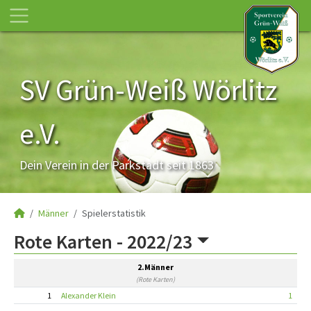
SV Grün-Weiß Wörlitz
e.V.
Dein Verein in der Parkstadt seit 1863
Männer
Spielerstatistik
Rote Karten -
2022/23
2.Männer
(Rote Karten)
1
Alexander Klein
1