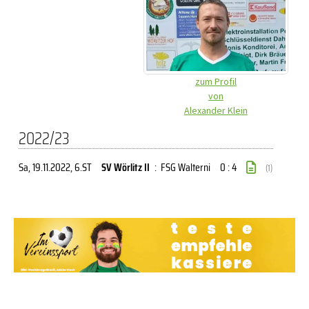
zum Profil
von
Alexander Klein
2022/23
Sa, 19.11.2022
, 6.ST
SV Wörlitz II
:
FSG Walterni
0 : 4
(1)