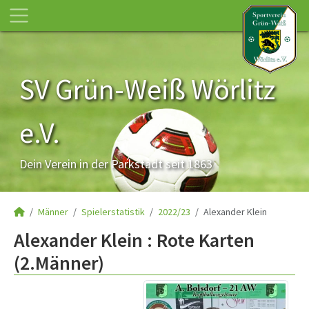
SV Grün-Weiß Wörlitz
e.V.
Dein Verein in der Parkstadt seit 1863
Männer
Spielerstatistik
2022/23
Alexander Klein
Alexander Klein : Rote Karten
(2.Männer)