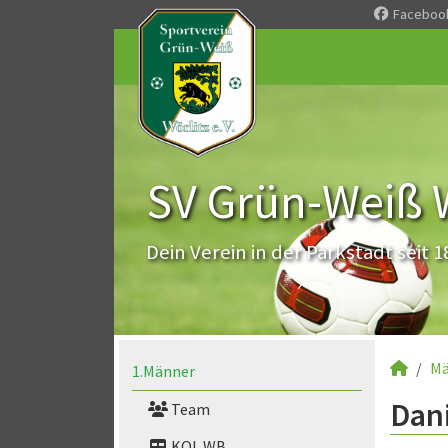
Faceboo
SV Grün-Weiß Wö
Dein Verein in der Parkstadt seit 1
Mä
1.Männer
Dani
Team
KOL WB