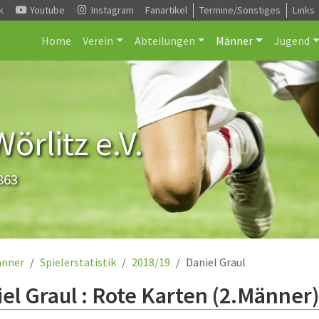
k
Youtube
Instagram
Fanartikel
Termine/Sonstiges
Links
Home
Verein
Abteilungen
Männer
Jugend
rlitz e.V.
863
nner
Spielerstatistik
2018/19
Daniel Graul
el Graul : Rote Karten (2.Männer)