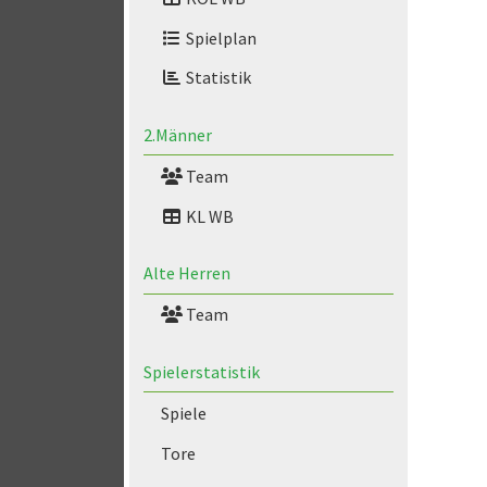
Spielplan
Statistik
2.Männer
Team
KL WB
Alte Herren
Team
Spielerstatistik
Spiele
Tore