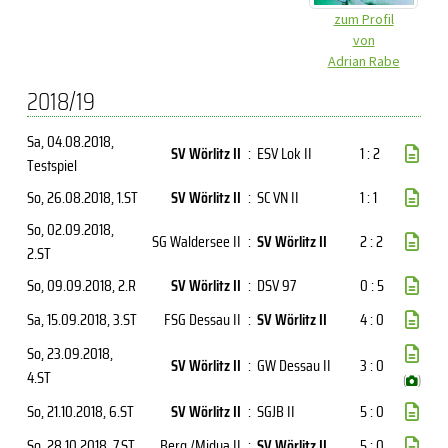
zum Profil
von
Adrian Rabe
2018/19
Sa, 04.08.2018
,
SV Wörlitz II
:
ESV Lok II
1 : 2
Testspiel
So, 26.08.2018
, 1.ST
SV Wörlitz II
:
SC VN II
1 : 1
So, 02.09.2018
,
SG Waldersee II
:
SV Wörlitz II
2 : 2
2.ST
So, 09.09.2018
, 2.R
SV Wörlitz II
:
DSV 97
0 : 5
Sa, 15.09.2018
, 3.ST
FSG Dessau II
:
SV Wörlitz II
4 : 0
So, 23.09.2018
,
SV Wörlitz II
:
GW Dessau II
3 : 0
4.ST
(
)
So, 21.10.2018
, 6.ST
SV Wörlitz II
:
SGJB II
5 : 0
So, 28.10.2018
, 7.ST
Berg./Midya II
:
SV Wörlitz II
5 : 0