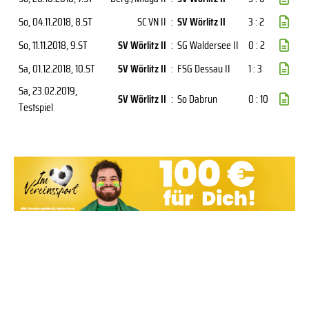
So, 04.11.2018
, 8.ST
SC VN II
:
SV Wörlitz II
3 : 2
So, 11.11.2018
, 9.ST
SV Wörlitz II
:
SG Waldersee II
0 : 2
Sa, 01.12.2018
, 10.ST
SV Wörlitz II
:
FSG Dessau II
1 : 3
Sa, 23.02.2019
,
SV Wörlitz II
:
So Dabrun
0 : 10
Testspiel