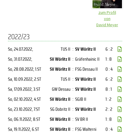
zum Profil
von
David Meyer
2022/23
So, 24.07.2022
,
TUS II
:
SV Wörlitz II
6 : 2
So, 31.07.2022
,
SV Wörlitz II
:
Gräfenhainic II
1 : 8
So, 28.08.2022
, 1.ST
SV Wörlitz II
:
FSG Dessau II
0 : 4
Sa, 10.09.2022
, 2.ST
TUS II
:
SV Wörlitz II
6 : 2
Sa, 17.09.2022
, 3.ST
GW Dessau
:
SV Wörlitz II
8 : 1
So, 02.10.2022
, 4.ST
SV Wörlitz II
:
SGJB II
1 : 2
So, 23.10.2022
, 7.ST
SG Dobritz II
:
SV Wörlitz II
2 : 2
So, 06.11.2022
, 8.ST
SV Wörlitz II
:
SV BR II
1 : 8
Sa, 19.11.2022
, 6.ST
SV Wörlitz II
:
FSG Walterni
0 : 4