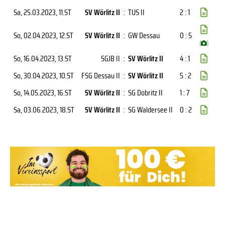
Sa, 25.03.2023
, 11.ST
SV Wörlitz II
:
TUS II
2 : 1
So, 02.04.2023
, 12.ST
SV Wörlitz II
:
GW Dessau
0 : 5
(
)
So, 16.04.2023
, 13.ST
SGJB II
:
SV Wörlitz II
4 : 1
So, 30.04.2023
, 10.ST
FSG Dessau II
:
SV Wörlitz II
5 : 2
So, 14.05.2023
, 16.ST
SV Wörlitz II
:
SG Dobritz II
1 : 7
Sa, 03.06.2023
, 18.ST
SV Wörlitz II
:
SG Waldersee II
0 : 2