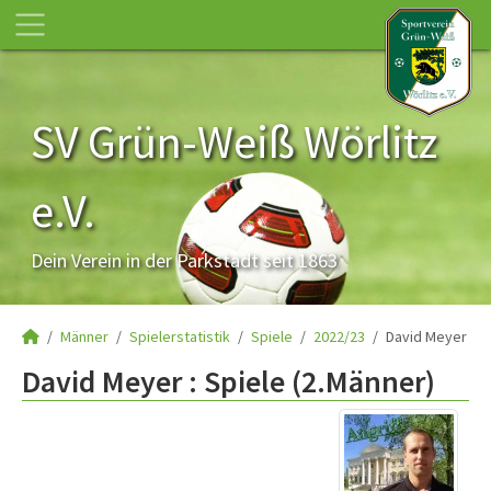
SV Grün-Weiß Wörlitz
e.V.
Dein Verein in der Parkstadt seit 1863
Männer
Spielerstatistik
Spiele
2022/23
David Meyer
David Meyer : Spiele (2.Männer)