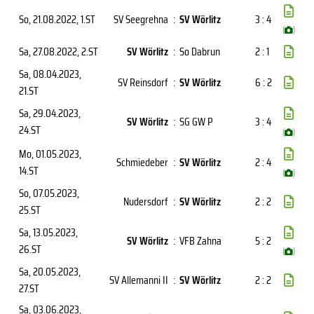
So, 21.08.2022
, 1.ST
SV Seegrehna
:
SV Wörlitz
3 : 4
(
)
Sa, 27.08.2022
, 2.ST
SV Wörlitz
:
So Dabrun
2 : 1
Sa, 08.04.2023
,
SV Reinsdorf
:
SV Wörlitz
6 : 2
21.ST
Sa, 29.04.2023
,
SV Wörlitz
:
SG GW P
3 : 4
24.ST
(
)
Mo, 01.05.2023
,
Schmiedeber
:
SV Wörlitz
2 : 4
14.ST
(
)
So, 07.05.2023
,
Nudersdorf
:
SV Wörlitz
2 : 2
25.ST
Sa, 13.05.2023
,
SV Wörlitz
:
VFB Zahna
5 : 2
26.ST
(
)
Sa, 20.05.2023
,
SV Allemanni II
:
SV Wörlitz
2 : 2
27.ST
Sa, 03.06.2023
,