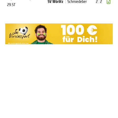
SV Wörlitz
:
Schmiedeber
2 : 2
29.ST