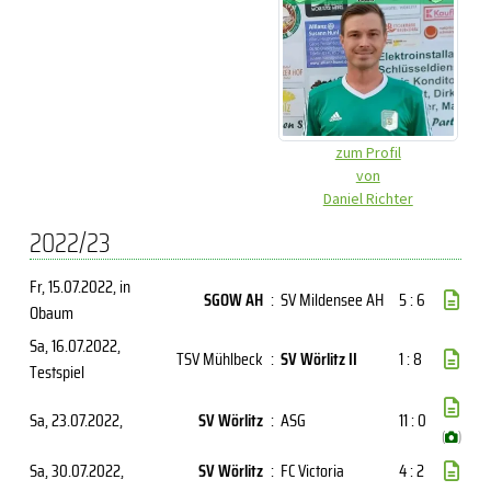
zum Profil
von
Daniel Richter
2022/23
Fr, 15.07.2022
, in
SGOW AH
:
SV Mildensee AH
5 : 6
Obaum
Sa, 16.07.2022
,
TSV Mühlbeck
:
SV Wörlitz II
1 : 8
Testspiel
Sa, 23.07.2022
,
SV Wörlitz
:
ASG
11 : 0
(
)
Sa, 30.07.2022
,
SV Wörlitz
:
FC Victoria
4 : 2