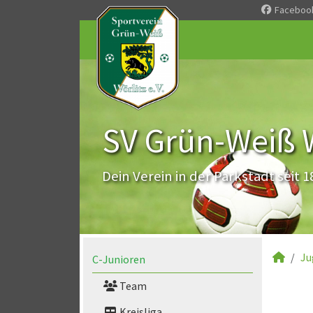
Faceboo
SV Grün-Weiß Wö
Dein Verein in der Parkstadt seit 1
Ju
C-Junioren
Team
Kreisliga