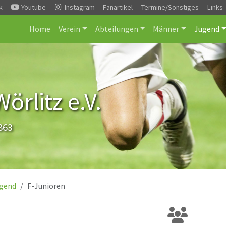
k
Youtube
Instagram
Fanartikel
Termine/Sonstiges
Links
Home
Verein
Abteilungen
Männer
Jugend
rlitz e.V.
863
gend
F-Junioren