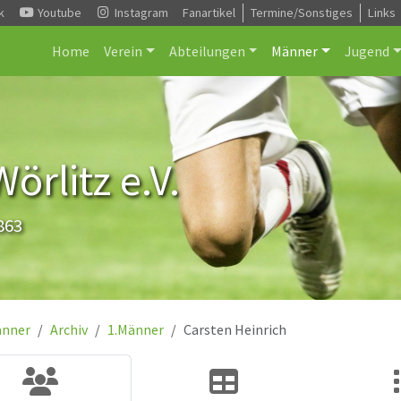
k
Youtube
Instagram
Fanartikel
Termine/Sonstiges
Links
Home
Verein
Abteilungen
Männer
Jugend
rlitz e.V.
863
nner
Archiv
1.Männer
Carsten Heinrich