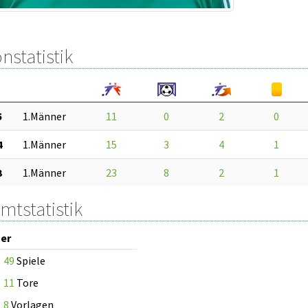
nstatistik
5
1.Männer
11
0
2
0
4
1.Männer
15
3
4
1
3
1.Männer
23
8
2
1
mtstatistik
er
49
Spiele
11
Tore
8
Vorlagen