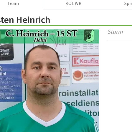
Team
KOL WB
Spi
ten Heinrich
Sturm