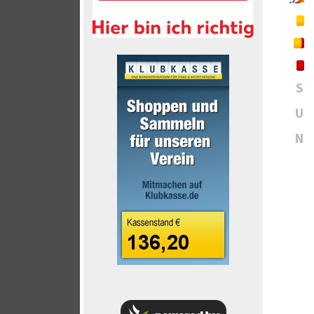
S
U
N