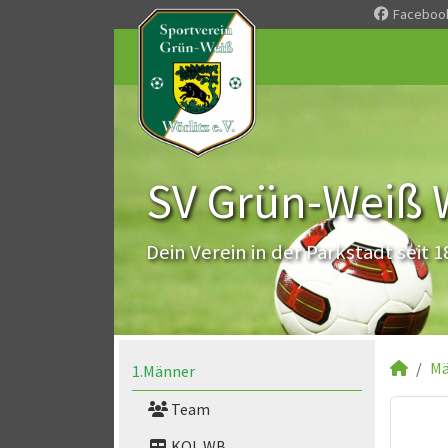
Faceboo
SV Grün-Weiß Wö
Dein Verein in der Parkstadt seit 1
Mä
1.Männer
Team
KOL WB