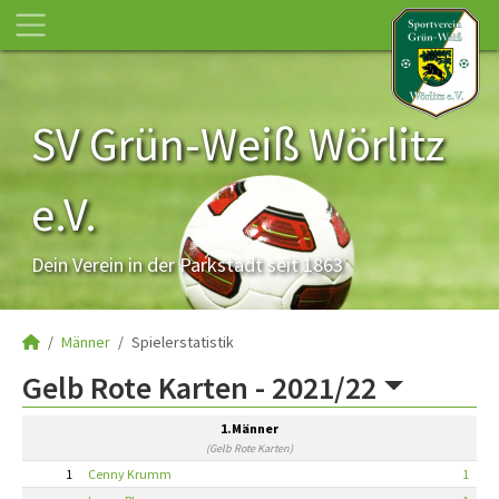
SV Grün-Weiß Wörlitz
e.V.
Dein Verein in der Parkstadt seit 1863
Männer
Spielerstatistik
Gelb Rote Karten -
2021/22
1.Männer
(Gelb Rote Karten)
1
Cenny Krumm
1