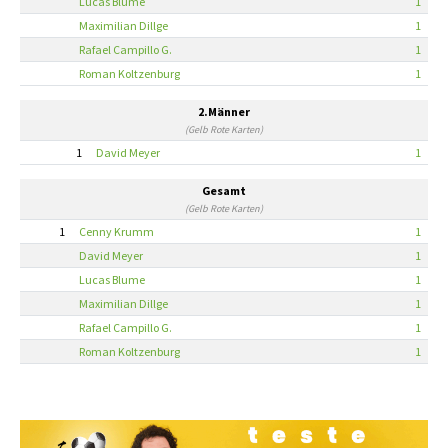
Lucas Blume
1
Maximilian Dillge
1
Rafael Campillo G.
1
Roman Koltzenburg
1
2.Männer
(Gelb Rote Karten)
1
David Meyer
1
Gesamt
(Gelb Rote Karten)
1
Cenny Krumm
1
David Meyer
1
Lucas Blume
1
Maximilian Dillge
1
Rafael Campillo G.
1
Roman Koltzenburg
1