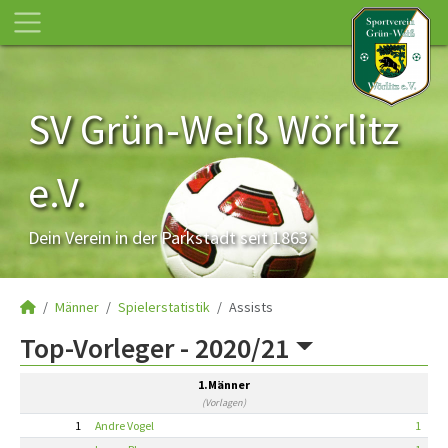
SV Grün-Weiß Wörlitz
e.V.
Dein Verein in der Parkstadt seit 1863
Männer
Spielerstatistik
Assists
Top-Vorleger -
2020/21
1.Männer
(Vorlagen)
1
Andre Vogel
1