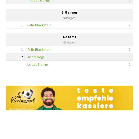
Lucas Blume
1
2.Männer
(Vorlagen)
1
Felix Blackstein
2
Gesamt
(Vorlagen)
1
Felix Blackstein
2
2
Andre Vogel
1
Lucas Blume
1