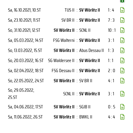
(
)
Sa, 16.10.2021
, 10.ST
TUS II
:
SV Wörlitz II
1 : 4
Sa, 23.10.2021
, 11.ST
SV BR II
:
SV Wörlitz II
7 : 3
So, 31.10.2021
, 12.ST
SV Wörlitz II
:
SCNL II
10 : 1
Sa, 05.03.2022
, 14.ST
FSG Walterni
:
SV Wörlitz II
3 : 1
So, 13.03.2022
, 15.ST
SV Wörlitz II
:
Abus Dessau II
1 : 3
So, 20.03.2022
, 16.ST
SG Waldersee II
:
SV Wörlitz II
1 : 1
Sa, 02.04.2022
, 18.ST
FSG Dessau II
:
SV Wörlitz II
2 : 0
So, 22.05.2022
, 24.ST
SV Wörlitz II
:
SV BR II
4 : 1
So, 29.05.2022
,
SCNL II
:
SV Wörlitz II
3 : 1
25.ST
Sa, 04.06.2022
, 17.ST
SV Wörlitz II
:
SGJB II
0 : 5
Sa, 11.06.2022
, 26.ST
SV Wörlitz II
:
BWKL II
4 : 4