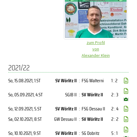
zum Profil
von
Alexander Klein
2021/22
So, 15.08.2021
, 1.ST
SV Wörlitz II
:
FSG Walterni
1 : 2
So, 05.09.2021
, 4.ST
SGJB II
:
SV Wörlitz II
2 : 3
(
)
So, 12.09.2021
, 5.ST
SV Wörlitz II
:
FSG Dessau II
2 : 4
Sa, 02.10.2021
, 8.ST
GW Dessau II
:
SV Wörlitz II
2 : 2
So, 10.10.2021
, 9.ST
SV Wörlitz II
:
SG Dobritz
5 : 1