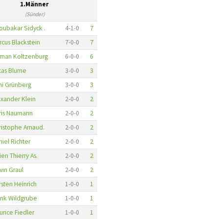
1.Männer
(Sünder)
oubakar Sidyck .
4
-
1
-
0
7
rcus Blackstein
7
-
0
-
0
7
man Koltzenburg
6
-
0
-
0
6
cas Blume
3
-
0
-
0
3
ni Grünberg
3
-
0
-
0
3
exander Klein
2
-
0
-
0
2
ris Naumann
2
-
0
-
0
2
ristophe Arnaud.
2
-
0
-
0
2
iel Richter
2
-
0
-
0
2
ien Thierry As.
2
-
0
-
0
2
vin Graul
2
-
0
-
0
2
rsten Heinrich
1
-
0
-
0
1
ank Wildgrube
1
-
0
-
0
1
urice Fiedler
1
-
0
-
0
1