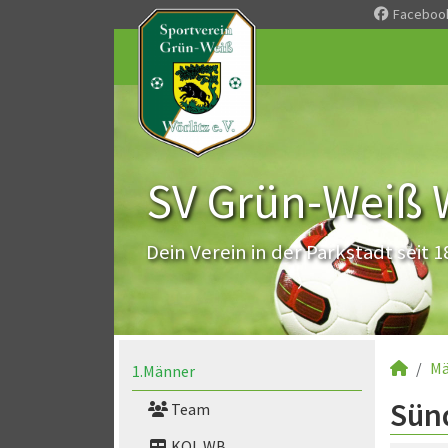
Faceboo
SV Grün-Weiß Wö
Dein Verein in der Parkstadt seit 1
Mä
1.Männer
Sünd
Team
KOL WB