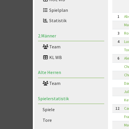
Spielplan
1
Ab
Statistik
Ma
3
Ro
2.Männer
4
Lu
Team
To
KL WB
6
Al
Ch
Alte Herren
Ch
Team
Dan
Jul
Spielerstatistik
Ke
12
Ca
Spiele
Fr
Tore
Ma