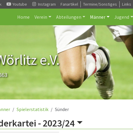
k
Youtube
Instagram
Fanartikel
Termine/Sonstiges
Links
Home
Verein
Abteilungen
Männer
Jugend
rlitz e.V.
863
nner
Spielerstatistik
Sünder
erkartei -
2023/24