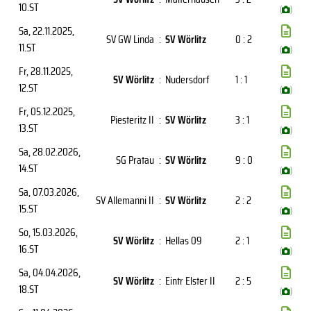
10.ST
(
)
Sa, 22.11.2025
,
SV GW Linda
:
SV Wörlitz
0 : 2
11.ST
(
)
Fr, 28.11.2025
,
SV Wörlitz
:
Nudersdorf
1 : 1
12.ST
(
)
Fr, 05.12.2025
,
Piesteritz II
:
SV Wörlitz
3 : 1
13.ST
(
)
Sa, 28.02.2026
,
SG Pratau
:
SV Wörlitz
9 : 0
14.ST
(
)
Sa, 07.03.2026
,
SV Allemanni II
:
SV Wörlitz
2 : 2
15.ST
(
)
So, 15.03.2026
,
SV Wörlitz
:
Hellas 09
2 : 1
16.ST
(
)
Sa, 04.04.2026
,
SV Wörlitz
:
Eintr Elster II
2 : 5
18.ST
(
)