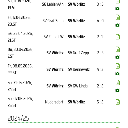
Sa, 11.04.2026
,
SG Lebien/An
:
SV Wörlitz
3 : 5
19.ST
(
)
Fr, 17.04.2026
,
SV Graf Zepp
:
SV Wörlitz
4 : 0
20.ST
(
)
Sa, 25.04.2026
,
SV Einheit W
:
SV Wörlitz
2 : 1
21.ST
Do, 30.04.2026
,
SV Wörlitz
:
SV Graf Zepp
2 : 5
7.ST
(
)
Fr, 08.05.2026
,
SV Wörlitz
:
SV Dennewitz
4 : 3
22.ST
(
)
So, 31.05.2026
,
SV Wörlitz
:
SV GW Linda
2 : 2
24.ST
(
)
So, 07.06.2026
,
Nudersdorf
:
SV Wörlitz
5 : 2
25.ST
2024/25