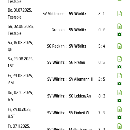
Testspiel
Do, 31.07.2025
,
SV Mildensee
:
SV Wörlitz
2 : 1
Testspiel
Sa, 02.08.2025
,
Greppin
:
SV Wörlitz
0 : 6
Testspiel
(
)
Sa, 16.08.2025
,
SG Rackith
:
SV Wörlitz
5 : 4
QR
Sa, 23.08.2025
,
SV Wörlitz
:
SG Pratau
0 : 2
1.ST
(
)
Fr, 29.08.2025
,
SV Wörlitz
:
SV Allemanni II
2 : 5
2.ST
(
)
Do, 02.10.2025
,
SV Wörlitz
:
SG Lebien/An
8 : 3
6.ST
(
)
Fr, 24.10.2025
,
SV Wörlitz
:
SV Einheit W
7 : 3
8.ST
(
)
Fr, 07.11.2025
,
SV Wörlitz
:
Malterhausen
3 : 2