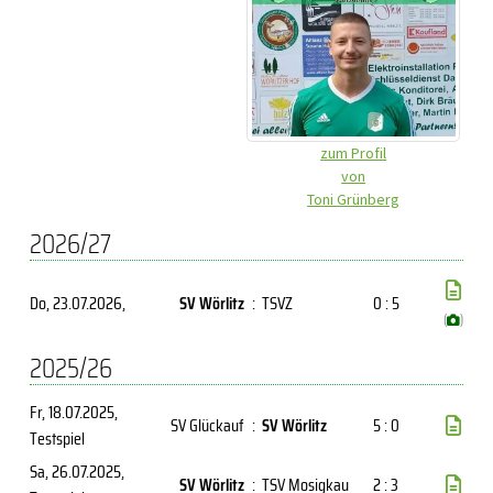
zum Profil
von
Toni Grünberg
2026/27
Do, 23.07.2026
,
SV Wörlitz
:
TSVZ
0 : 5
(
)
2025/26
Fr, 18.07.2025
,
SV Glückauf
:
SV Wörlitz
5 : 0
Testspiel
Sa, 26.07.2025
,
SV Wörlitz
:
TSV Mosigkau
2 : 3