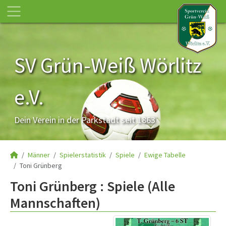
SV Grün-Weiß Wörlitz
e.V.
Dein Verein in der Parkstadt seit 1863
Männer
Spielerstatistik
Spiele
Ewige Tabelle
Toni Grünberg
Toni Grünberg : Spiele (Alle
Mannschaften)