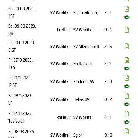
So, 20.08.2023
,
SV Wörlitz
:
Schmiedeberg
3 : 1
1.ST
(
)
Sa, 09.09.2023
,
Prettin
:
SV Wörlitz
0 : 6
QR
Fr, 29.09.2023
,
SV Wörlitz
:
SV Allemanni II
2 : 6
6.ST
Fr, 27.10.2023
,
SV Wörlitz
:
SG Rackith
2 : 1
10.ST
(
)
Fr, 10.11.2023
,
SV Wörlitz
:
Klödener SV
3 : 0
12.ST
(
)
Sa, 18.11.2023
,
SV Wörlitz
:
Hellas 09
0 : 2
VF
(
)
Fr, 12.01.2024
,
Roßlau
:
SV Wörlitz
4 : 1
Testspiel
(
)
Fr, 08.03.2024
,
SV Wörlitz
:
Sg pr
8 : 0