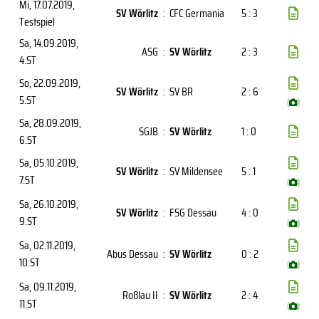
Mi, 17.07.2019
,
SV Wörlitz
:
CFC Germania
5 : 3
Testspiel
Sa, 14.09.2019
,
ASG
:
SV Wörlitz
2 : 3
4.ST
So, 22.09.2019
,
SV Wörlitz
:
SV BR
2 : 6
5.ST
(
)
Sa, 28.09.2019
,
SGJB
:
SV Wörlitz
1 : 0
6.ST
Sa, 05.10.2019
,
SV Wörlitz
:
SV Mildensee
5 : 1
7.ST
(
)
Sa, 26.10.2019
,
SV Wörlitz
:
FSG Dessau
4 : 0
9.ST
(
)
Sa, 02.11.2019
,
Abus Dessau
:
SV Wörlitz
0 : 2
10.ST
(
)
Sa, 09.11.2019
,
Roßlau II
:
SV Wörlitz
2 : 4
11.ST
(
)