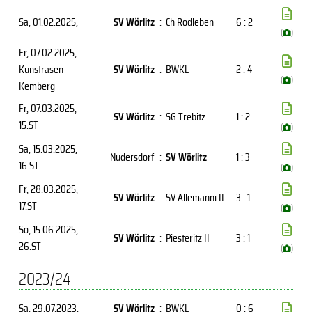
Sa, 01.02.2025
,
SV Wörlitz
:
Ch Rodleben
6 : 2
(
)
Fr, 07.02.2025
,
Kunstrasen
SV Wörlitz
:
BWKL
2 : 4
(
)
Kemberg
Fr, 07.03.2025
,
SV Wörlitz
:
SG Trebitz
1 : 2
15.ST
(
)
Sa, 15.03.2025
,
Nudersdorf
:
SV Wörlitz
1 : 3
16.ST
(
)
Fr, 28.03.2025
,
SV Wörlitz
:
SV Allemanni II
3 : 1
17.ST
(
)
So, 15.06.2025
,
SV Wörlitz
:
Piesteritz II
3 : 1
26.ST
(
)
2023/24
Sa, 29.07.2023
,
SV Wörlitz
:
BWKL
0 : 6