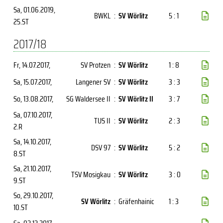
Sa, 01.06.2019
,
BWKL
:
SV Wörlitz
5 : 1
25.ST
2017/18
Fr, 14.07.2017
,
SV Protzen
:
SV Wörlitz
1 : 8
Sa, 15.07.2017
,
Langener SV
:
SV Wörlitz
3 : 3
So, 13.08.2017
,
SG Waldersee II
:
SV Wörlitz II
3 : 7
Sa, 07.10.2017
,
TUS II
:
SV Wörlitz
2 : 3
2.R
Sa, 14.10.2017
,
DSV 97
:
SV Wörlitz
5 : 2
8.ST
Sa, 21.10.2017
,
TSV Mosigkau
:
SV Wörlitz
3 : 0
9.ST
So, 29.10.2017
,
SV Wörlitz
:
Gräfenhainic
1 : 3
10.ST