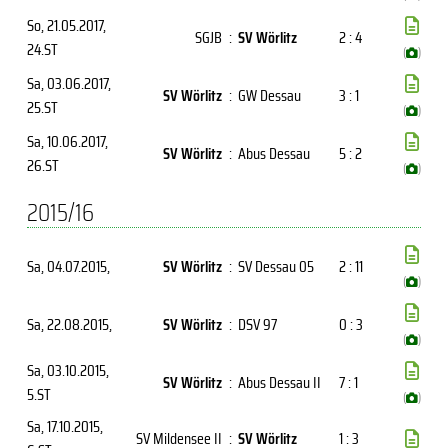
So, 21.05.2017
,
SGJB
:
SV Wörlitz
2 : 4
24.ST
(
)
Sa, 03.06.2017
,
SV Wörlitz
:
GW Dessau
3 : 1
25.ST
(
)
Sa, 10.06.2017
,
SV Wörlitz
:
Abus Dessau
5 : 2
26.ST
(
)
2015/16
Sa, 04.07.2015
,
SV Wörlitz
:
SV Dessau 05
2 : 11
(
)
Sa, 22.08.2015
,
SV Wörlitz
:
DSV 97
0 : 3
(
)
Sa, 03.10.2015
,
SV Wörlitz
:
Abus Dessau II
7 : 1
5.ST
(
)
Sa, 17.10.2015
,
SV Mildensee II
:
SV Wörlitz
1 : 3