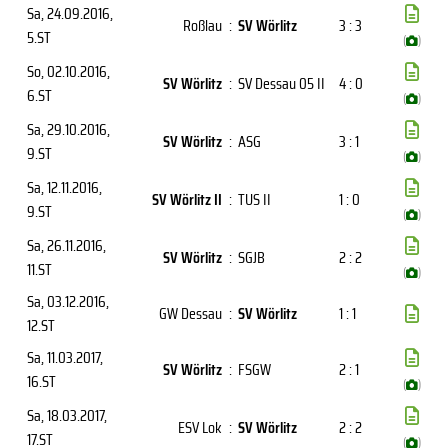
Sa, 24.09.2016
,
Roßlau
:
SV Wörlitz
3 : 3
5.ST
(
)
So, 02.10.2016
,
SV Wörlitz
:
SV Dessau 05 II
4 : 0
6.ST
(
)
Sa, 29.10.2016
,
SV Wörlitz
:
ASG
3 : 1
9.ST
(
)
Sa, 12.11.2016
,
SV Wörlitz II
:
TUS II
1 : 0
9.ST
(
)
Sa, 26.11.2016
,
SV Wörlitz
:
SGJB
2 : 2
11.ST
(
)
Sa, 03.12.2016
,
GW Dessau
:
SV Wörlitz
1 : 1
12.ST
Sa, 11.03.2017
,
SV Wörlitz
:
FSGW
2 : 1
16.ST
(
)
Sa, 18.03.2017
,
ESV Lok
:
SV Wörlitz
2 : 2
17.ST
(
)