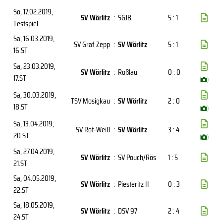
So, 17.02.2019
,
SV Wörlitz
:
SGJB
5 : 1
Testspiel
Sa, 16.03.2019
,
SV Graf Zepp
:
SV Wörlitz
5 : 1
16.ST
Sa, 23.03.2019
,
SV Wörlitz
:
Roßlau
0 : 0
17.ST
(
)
Sa, 30.03.2019
,
TSV Mosigkau
:
SV Wörlitz
2 : 0
18.ST
(
)
Sa, 13.04.2019
,
SV Rot-Weiß
:
SV Wörlitz
3 : 4
20.ST
(
)
Sa, 27.04.2019
,
SV Wörlitz
:
SV Pouch/Rös
1 : 5
21.ST
Sa, 04.05.2019
,
SV Wörlitz
:
Piesteritz II
0 : 3
22.ST
Sa, 18.05.2019
,
SV Wörlitz
:
DSV 97
2 : 4
24.ST