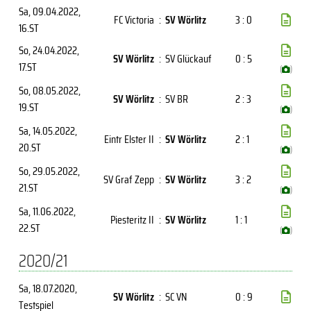
Sa, 09.04.2022
,
FC Victoria
:
SV Wörlitz
3 : 0
16.ST
So, 24.04.2022
,
SV Wörlitz
:
SV Glückauf
0 : 5
17.ST
(
)
So, 08.05.2022
,
SV Wörlitz
:
SV BR
2 : 3
19.ST
(
)
Sa, 14.05.2022
,
Eintr Elster II
:
SV Wörlitz
2 : 1
20.ST
(
)
So, 29.05.2022
,
SV Graf Zepp
:
SV Wörlitz
3 : 2
21.ST
(
)
Sa, 11.06.2022
,
Piesteritz II
:
SV Wörlitz
1 : 1
22.ST
(
)
2020/21
Sa, 18.07.2020
,
SV Wörlitz
:
SC VN
0 : 9
Testspiel