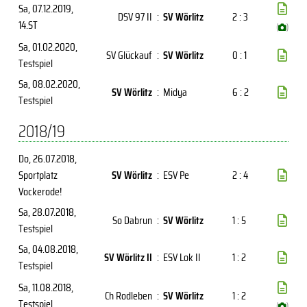
Sa, 07.12.2019
,
DSV 97 II
:
SV Wörlitz
2 : 3
14.ST
(
)
Sa, 01.02.2020
,
SV Glückauf
:
SV Wörlitz
0 : 1
Testspiel
Sa, 08.02.2020
,
SV Wörlitz
:
Midya
6 : 2
Testspiel
2018/19
Do, 26.07.2018
,
Sportplatz
SV Wörlitz
:
ESV Pe
2 : 4
Vockerode!
Sa, 28.07.2018
,
So Dabrun
:
SV Wörlitz
1 : 5
Testspiel
Sa, 04.08.2018
,
SV Wörlitz II
:
ESV Lok II
1 : 2
Testspiel
Sa, 11.08.2018
,
Ch Rodleben
:
SV Wörlitz
1 : 2
Testspiel
(
)