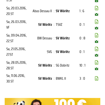
17.ST
(
)
So, 20.03.2016
,
Abus Dessau II
:
SV Wörlitz
1 : 6
20.ST
(
)
Sa, 26.03.2016
,
SV Wörlitz
:
TSVZ
0 : 1
VF
(
)
Sa, 09.04.2016
,
BW Dessau
:
SV Wörlitz
0 : 8
22.ST
(
)
Sa, 21.05.2016
,
SVG
:
SV Wörlitz
0 : 1
27.ST
(
)
Sa, 28.05.2016
,
SV Wörlitz
:
SG Dobritz
10 : 1
28.ST
(
)
Sa, 11.06.2016
,
SV Wörlitz
:
BWKL II
3 : 0
30.ST