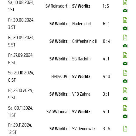
Sa, 10.08.2024
,
SV Reinsdorf
:
SV Wörlitz
1 : 5
1.ST
(
)
Fr, 30.08.2024
,
SV Wörlitz
:
Nudersdorf
6 : 1
3.ST
(
)
Fr, 20.09.2024
,
SV Wörlitz
:
Gräfenhainic II
0 : 4
5.ST
(
)
Fr, 27.09.2024
,
SV Wörlitz
:
SG Rackith
4 : 1
6.ST
(
)
So, 20.10.2024
,
Hellas 09
:
SV Wörlitz
4 : 0
8.ST
(
)
Fr, 25.10.2024
,
SV Wörlitz
:
VFB Zahna
3 : 1
9.ST
(
)
Sa, 09.11.2024
,
SV GW Linda
:
SV Wörlitz
4 : 1
11.ST
(
)
Fr, 29.11.2024
,
SV Wörlitz
:
SV Dennewitz
3 : 6
12.ST