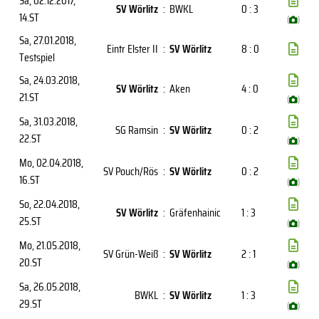
Sa, 02.12.2017
,
SV Wörlitz
:
BWKL
0 : 3
14.ST
(
)
Sa, 27.01.2018
,
Eintr Elster II
:
SV Wörlitz
8 : 0
Testspiel
Sa, 24.03.2018
,
SV Wörlitz
:
Aken
4 : 0
21.ST
(
)
Sa, 31.03.2018
,
SG Ramsin
:
SV Wörlitz
0 : 2
22.ST
(
)
Mo, 02.04.2018
,
SV Pouch/Rös
:
SV Wörlitz
0 : 2
16.ST
(
)
So, 22.04.2018
,
SV Wörlitz
:
Gräfenhainic
1 : 3
25.ST
(
)
Mo, 21.05.2018
,
SV Grün-Weiß
:
SV Wörlitz
2 : 1
20.ST
(
)
Sa, 26.05.2018
,
BWKL
:
SV Wörlitz
1 : 3
29.ST
(
)