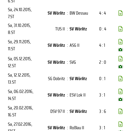
6.ST
Sa, 24.10.2015
,
SV Wörlitz
:
BW Dessau
4 : 4
7.ST
Sa, 31.10.2015
,
TUS II
:
SV Wörlitz
0 : 4
8.ST
So, 29.11.2015
,
SV Wörlitz
:
ASG II
4 : 1
11.ST
(
)
Sa, 05.12.2015
,
SV Wörlitz
:
SVG
2 : 0
12.ST
(
)
Sa, 12.12.2015
,
SG Dobritz
:
SV Wörlitz
0 : 1
13.ST
Sa, 06.02.2016
,
SV Wörlitz
:
ESV Lok II
3 : 1
14.ST
(
)
Sa, 20.02.2016
,
DSV 97 II
:
SV Wörlitz
3 : 6
16.ST
Sa, 27.02.2016
,
SV Wörlitz
:
Roßlau II
3 : 1