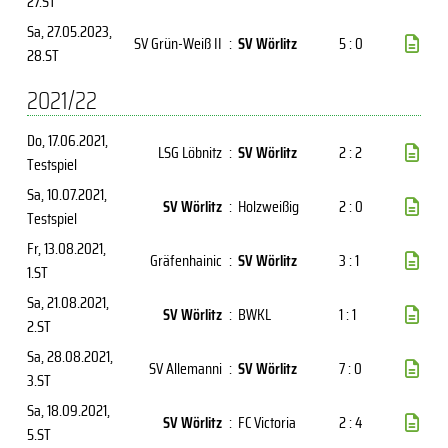
27.ST
Sa, 27.05.2023
,
SV Grün-Weiß II
:
SV Wörlitz
5 : 0
28.ST
2021/22
Do, 17.06.2021
,
LSG Löbnitz
:
SV Wörlitz
2 : 2
Testspiel
Sa, 10.07.2021
,
SV Wörlitz
:
Holzweißig
2 : 0
Testspiel
Fr, 13.08.2021
,
Gräfenhainic
:
SV Wörlitz
3 : 1
1.ST
Sa, 21.08.2021
,
SV Wörlitz
:
BWKL
1 : 1
2.ST
Sa, 28.08.2021
,
SV Allemanni
:
SV Wörlitz
7 : 0
3.ST
Sa, 18.09.2021
,
SV Wörlitz
:
FC Victoria
2 : 4
5.ST