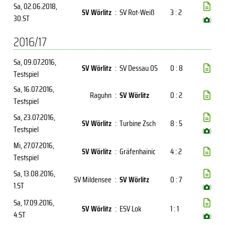
Sa, 02.06.2018
,
SV Wörlitz
:
SV Rot-Weiß
3 : 2
30.ST
(
)
2016/17
Sa, 09.07.2016
,
SV Wörlitz
:
SV Dessau 05
0 : 8
Testspiel
Sa, 16.07.2016
,
Raguhn
:
SV Wörlitz
0 : 2
Testspiel
Sa, 23.07.2016
,
SV Wörlitz
:
Turbine Zsch
8 : 5
Testspiel
(
)
Mi, 27.07.2016
,
SV Wörlitz
:
Gräfenhainic
4 : 2
Testspiel
Sa, 13.08.2016
,
SV Mildensee
:
SV Wörlitz
0 : 7
1.ST
(
)
Sa, 17.09.2016
,
SV Wörlitz
:
ESV Lok
1 : 1
4.ST
(
)