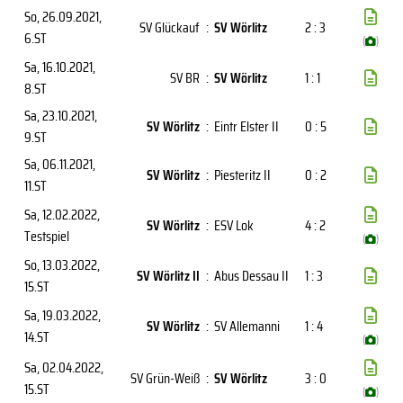
So, 26.09.2021
,
SV Glückauf
:
SV Wörlitz
2 : 3
6.ST
(
)
Sa, 16.10.2021
,
SV BR
:
SV Wörlitz
1 : 1
8.ST
Sa, 23.10.2021
,
SV Wörlitz
:
Eintr Elster II
0 : 5
9.ST
Sa, 06.11.2021
,
SV Wörlitz
:
Piesteritz II
0 : 2
11.ST
Sa, 12.02.2022
,
SV Wörlitz
:
ESV Lok
4 : 2
Testspiel
(
)
So, 13.03.2022
,
SV Wörlitz II
:
Abus Dessau II
1 : 3
15.ST
Sa, 19.03.2022
,
SV Wörlitz
:
SV Allemanni
1 : 4
14.ST
(
)
Sa, 02.04.2022
,
SV Grün-Weiß
:
SV Wörlitz
3 : 0
15.ST
(
)