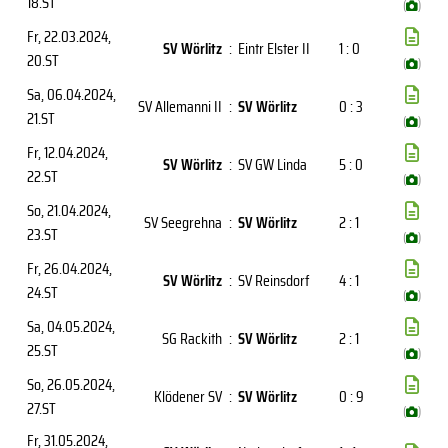
18.ST
(
)
Fr, 22.03.2024
,
SV Wörlitz
:
Eintr Elster II
1 : 0
20.ST
(
)
Sa, 06.04.2024
,
SV Allemanni II
:
SV Wörlitz
0 : 3
21.ST
(
)
Fr, 12.04.2024
,
SV Wörlitz
:
SV GW Linda
5 : 0
22.ST
(
)
So, 21.04.2024
,
SV Seegrehna
:
SV Wörlitz
2 : 1
23.ST
(
)
Fr, 26.04.2024
,
SV Wörlitz
:
SV Reinsdorf
4 : 1
24.ST
(
)
Sa, 04.05.2024
,
SG Rackith
:
SV Wörlitz
2 : 1
25.ST
(
)
So, 26.05.2024
,
Klödener SV
:
SV Wörlitz
0 : 9
27.ST
(
)
Fr, 31.05.2024
,