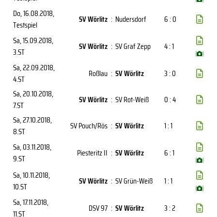
Do, 16.08.2018
,
SV Wörlitz
:
Nudersdorf
6 : 0
Testspiel
Sa, 15.09.2018
,
SV Wörlitz
:
SV Graf Zepp
4 : 1
3.ST
(
)
Sa, 22.09.2018
,
Roßlau
:
SV Wörlitz
3 : 0
4.ST
Sa, 20.10.2018
,
SV Wörlitz
:
SV Rot-Weiß
0 : 4
7.ST
Sa, 27.10.2018
,
SV Pouch/Rös
:
SV Wörlitz
1 : 1
8.ST
Sa, 03.11.2018
,
Piesteritz II
:
SV Wörlitz
6 : 1
9.ST
(
)
Sa, 10.11.2018
,
SV Wörlitz
:
SV Grün-Weiß
1 : 1
10.ST
(
)
Sa, 17.11.2018
,
DSV 97
:
SV Wörlitz
3 : 2
11.ST