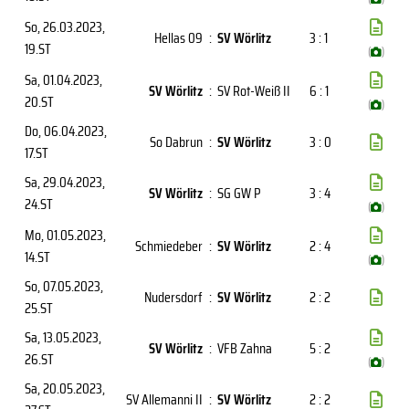
So, 26.03.2023
,
Hellas 09
:
SV Wörlitz
3 : 1
19.ST
(
)
Sa, 01.04.2023
,
SV Wörlitz
:
SV Rot-Weiß II
6 : 1
20.ST
(
)
Do, 06.04.2023
,
So Dabrun
:
SV Wörlitz
3 : 0
17.ST
Sa, 29.04.2023
,
SV Wörlitz
:
SG GW P
3 : 4
24.ST
(
)
Mo, 01.05.2023
,
Schmiedeber
:
SV Wörlitz
2 : 4
14.ST
(
)
So, 07.05.2023
,
Nudersdorf
:
SV Wörlitz
2 : 2
25.ST
Sa, 13.05.2023
,
SV Wörlitz
:
VFB Zahna
5 : 2
26.ST
(
)
Sa, 20.05.2023
,
SV Allemanni II
:
SV Wörlitz
2 : 2