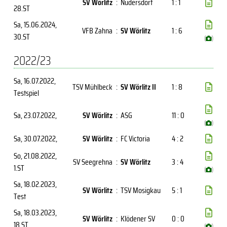
SV Wörlitz
:
Nudersdorf
1 : 1
28.ST
Sa, 15.06.2024
,
VFB Zahna
:
SV Wörlitz
1 : 6
30.ST
(
)
2022/23
Sa, 16.07.2022
,
TSV Mühlbeck
:
SV Wörlitz II
1 : 8
Testspiel
Sa, 23.07.2022
,
SV Wörlitz
:
ASG
11 : 0
(
)
Sa, 30.07.2022
,
SV Wörlitz
:
FC Victoria
4 : 2
So, 21.08.2022
,
SV Seegrehna
:
SV Wörlitz
3 : 4
1.ST
(
)
Sa, 18.02.2023
,
SV Wörlitz
:
TSV Mosigkau
5 : 1
Test
Sa, 18.03.2023
,
SV Wörlitz
:
Klödener SV
0 : 0
18.ST
(
)