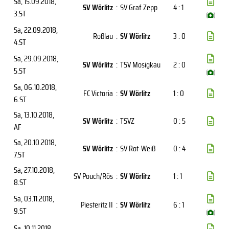
Sa, 15.09.2018
,
SV Wörlitz
:
SV Graf Zepp
4 : 1
3.ST
(
)
Sa, 22.09.2018
,
Roßlau
:
SV Wörlitz
3 : 0
4.ST
Sa, 29.09.2018
,
SV Wörlitz
:
TSV Mosigkau
2 : 0
5.ST
(
)
Sa, 06.10.2018
,
FC Victoria
:
SV Wörlitz
1 : 0
6.ST
Sa, 13.10.2018
,
SV Wörlitz
:
TSVZ
0 : 5
AF
Sa, 20.10.2018
,
SV Wörlitz
:
SV Rot-Weiß
0 : 4
7.ST
Sa, 27.10.2018
,
SV Pouch/Rös
:
SV Wörlitz
1 : 1
8.ST
Sa, 03.11.2018
,
Piesteritz II
:
SV Wörlitz
6 : 1
9.ST
(
)
Sa, 10.11.2018
,