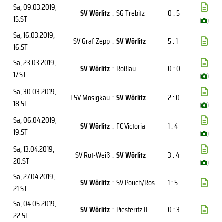
Sa, 09.03.2019
,
SV Wörlitz
:
SG Trebitz
0 : 5
15.ST
(
)
Sa, 16.03.2019
,
SV Graf Zepp
:
SV Wörlitz
5 : 1
16.ST
Sa, 23.03.2019
,
SV Wörlitz
:
Roßlau
0 : 0
17.ST
(
)
Sa, 30.03.2019
,
TSV Mosigkau
:
SV Wörlitz
2 : 0
18.ST
(
)
Sa, 06.04.2019
,
SV Wörlitz
:
FC Victoria
1 : 4
19.ST
(
)
Sa, 13.04.2019
,
SV Rot-Weiß
:
SV Wörlitz
3 : 4
20.ST
(
)
Sa, 27.04.2019
,
SV Wörlitz
:
SV Pouch/Rös
1 : 5
21.ST
Sa, 04.05.2019
,
SV Wörlitz
:
Piesteritz II
0 : 3
22.ST