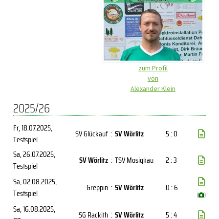
zum Profil
von
Alexander Klein
2025/26
Fr, 18.07.2025
,
SV Glückauf
:
SV Wörlitz
5 : 0
Testspiel
Sa, 26.07.2025
,
SV Wörlitz
:
TSV Mosigkau
2 : 3
Testspiel
Sa, 02.08.2025
,
Greppin
:
SV Wörlitz
0 : 6
Testspiel
(
)
Sa, 16.08.2025
,
SG Rackith
:
SV Wörlitz
5 : 4