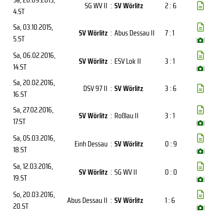
SG WV II
:
SV Wörlitz
2 : 6
4.ST
Sa, 03.10.2015
,
SV Wörlitz
:
Abus Dessau II
7 : 1
5.ST
(
)
Sa, 06.02.2016
,
SV Wörlitz
:
ESV Lok II
3 : 1
14.ST
(
)
Sa, 20.02.2016
,
DSV 97 II
:
SV Wörlitz
3 : 6
16.ST
Sa, 27.02.2016
,
SV Wörlitz
:
Roßlau II
3 : 1
17.ST
(
)
Sa, 05.03.2016
,
Einh Dessau
:
SV Wörlitz
0 : 9
18.ST
(
)
Sa, 12.03.2016
,
SV Wörlitz
:
SG WV II
0 : 0
19.ST
(
)
So, 20.03.2016
,
Abus Dessau II
:
SV Wörlitz
1 : 6
20.ST
(
)