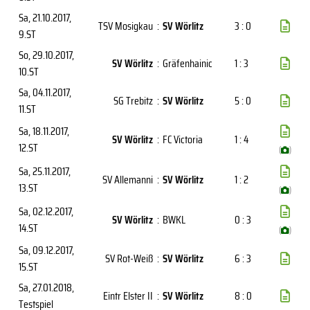
Sa, 21.10.2017
,
TSV Mosigkau
:
SV Wörlitz
3 : 0
9.ST
So, 29.10.2017
,
SV Wörlitz
:
Gräfenhainic
1 : 3
10.ST
Sa, 04.11.2017
,
SG Trebitz
:
SV Wörlitz
5 : 0
11.ST
Sa, 18.11.2017
,
SV Wörlitz
:
FC Victoria
1 : 4
12.ST
(
)
Sa, 25.11.2017
,
SV Allemanni
:
SV Wörlitz
1 : 2
13.ST
(
)
Sa, 02.12.2017
,
SV Wörlitz
:
BWKL
0 : 3
14.ST
(
)
Sa, 09.12.2017
,
SV Rot-Weiß
:
SV Wörlitz
6 : 3
15.ST
Sa, 27.01.2018
,
Eintr Elster II
:
SV Wörlitz
8 : 0
Testspiel