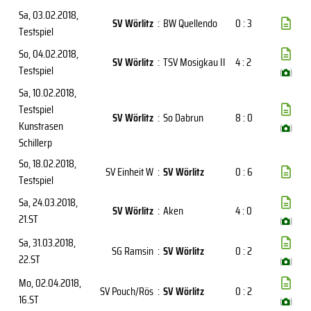
Sa, 03.02.2018
,
SV Wörlitz
:
BW Quellendo
0 : 3
Testspiel
So, 04.02.2018
,
SV Wörlitz
:
TSV Mosigkau II
4 : 2
Testspiel
(
)
Sa, 10.02.2018
,
Testspiel
SV Wörlitz
:
So Dabrun
8 : 0
Kunstrasen
(
)
Schillerp
So, 18.02.2018
,
SV Einheit W
:
SV Wörlitz
0 : 6
Testspiel
Sa, 24.03.2018
,
SV Wörlitz
:
Aken
4 : 0
21.ST
(
)
Sa, 31.03.2018
,
SG Ramsin
:
SV Wörlitz
0 : 2
22.ST
(
)
Mo, 02.04.2018
,
SV Pouch/Rös
:
SV Wörlitz
0 : 2
16.ST
(
)