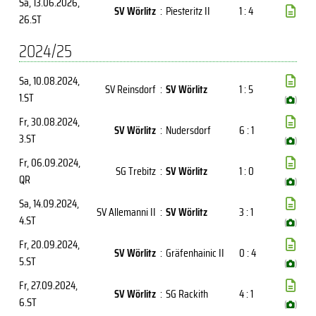
Sa, 13.06.2026
,
SV Wörlitz
:
Piesteritz II
1 : 4
26.ST
2024/25
Sa, 10.08.2024
,
SV Reinsdorf
:
SV Wörlitz
1 : 5
1.ST
(
)
Fr, 30.08.2024
,
SV Wörlitz
:
Nudersdorf
6 : 1
3.ST
(
)
Fr, 06.09.2024
,
SG Trebitz
:
SV Wörlitz
1 : 0
QR
(
)
Sa, 14.09.2024
,
SV Allemanni II
:
SV Wörlitz
3 : 1
4.ST
(
)
Fr, 20.09.2024
,
SV Wörlitz
:
Gräfenhainic II
0 : 4
5.ST
(
)
Fr, 27.09.2024
,
SV Wörlitz
:
SG Rackith
4 : 1
6.ST
(
)