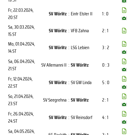
(
)
Fr, 22.03.2024
,
SV Wörlitz
:
Eintr Elster II
1 : 0
20.ST
(
)
Sa, 30.03.2024
,
SV Wörlitz
:
VFB Zahna
2 : 1
15.ST
Mo, 01.04.2024
,
SV Wörlitz
:
LSG Lebien
3 : 2
14.ST
(
)
Sa, 06.04.2024
,
SV Allemanni II
:
SV Wörlitz
0 : 3
21.ST
(
)
Fr, 12.04.2024
,
SV Wörlitz
:
SV GW Linda
5 : 0
22.ST
(
)
So, 21.04.2024
,
SV Seegrehna
:
SV Wörlitz
2 : 1
23.ST
(
)
Fr, 26.04.2024
,
SV Wörlitz
:
SV Reinsdorf
4 : 1
24.ST
(
)
Sa, 04.05.2024
,
SG Rackith
:
SV Wörlitz
2 : 1