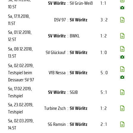
SV Wörlitz
:
SV Grün-Weiß
1 : 1
10.ST
(
)
Sa, 17.11.2018
,
DSV 97
:
SV Wörlitz
3 : 2
11.ST
Sa, 01.12.2018
,
SV Wörlitz
:
BWKL
1 : 2
12.ST
Sa, 08.12.2018
,
SV Glückauf
:
SV Wörlitz
1 : 0
13.ST
(
)
Sa, 02.02.2019
,
Testspiel beim
VfB Nessa
:
SV Wörlitz
5 : 0
(
)
Dessauer SV 97
So, 17.02.2019
,
SV Wörlitz
:
SGJB
5 : 1
Testspiel
Sa, 23.02.2019
,
Turbine Zsch
:
SV Wörlitz
1 : 2
Testspiel
Sa, 02.03.2019
,
SG Ramsin
:
SV Wörlitz
2 : 1
14.ST