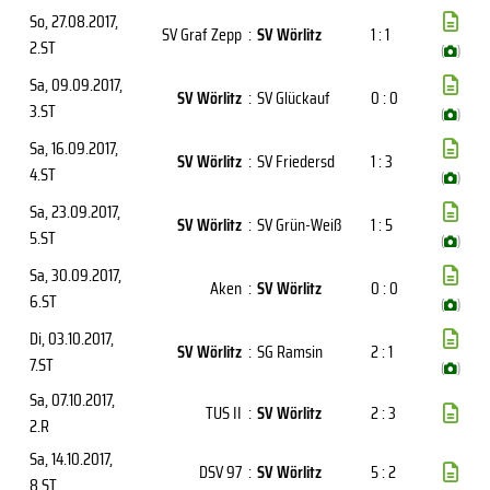
So, 27.08.2017
,
SV Graf Zepp
:
SV Wörlitz
1 : 1
2.ST
(
)
Sa, 09.09.2017
,
SV Wörlitz
:
SV Glückauf
0 : 0
3.ST
(
)
Sa, 16.09.2017
,
SV Wörlitz
:
SV Friedersd
1 : 3
4.ST
(
)
Sa, 23.09.2017
,
SV Wörlitz
:
SV Grün-Weiß
1 : 5
5.ST
(
)
Sa, 30.09.2017
,
Aken
:
SV Wörlitz
0 : 0
6.ST
(
)
Di, 03.10.2017
,
SV Wörlitz
:
SG Ramsin
2 : 1
7.ST
(
)
Sa, 07.10.2017
,
TUS II
:
SV Wörlitz
2 : 3
2.R
Sa, 14.10.2017
,
DSV 97
:
SV Wörlitz
5 : 2
8.ST