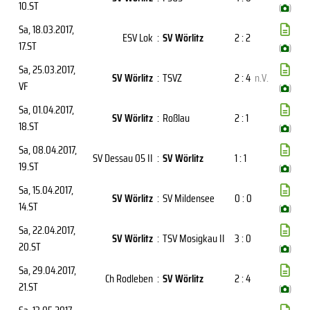
10.ST
(
)
Sa, 18.03.2017
,
ESV Lok
:
SV Wörlitz
2 : 2
17.ST
(
)
Sa, 25.03.2017
,
SV Wörlitz
:
TSVZ
2 : 4
n.V.
VF
(
)
Sa, 01.04.2017
,
SV Wörlitz
:
Roßlau
2 : 1
18.ST
(
)
Sa, 08.04.2017
,
SV Dessau 05 II
:
SV Wörlitz
1 : 1
19.ST
(
)
Sa, 15.04.2017
,
SV Wörlitz
:
SV Mildensee
0 : 0
14.ST
(
)
Sa, 22.04.2017
,
SV Wörlitz
:
TSV Mosigkau II
3 : 0
20.ST
(
)
Sa, 29.04.2017
,
Ch Rodleben
:
SV Wörlitz
2 : 4
21.ST
(
)