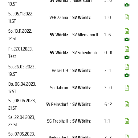
SV Wörlitz
:
Nudersdorf
3 : 0
10.ST
(
)
Sa, 05.11.2022
,
VFB Zahna
:
SV Wörlitz
1 : 0
11.ST
So, 13.11.2022
,
SV Wörlitz
:
SV Allemanni II
1 : 6
12.ST
(
)
Fr, 27.01.2023
,
SV Wörlitz
:
SV Schenkenb
0 : 11
Test
(
)
So, 26.03.2023
,
Hellas 09
:
SV Wörlitz
3 : 1
19.ST
(
)
Do, 06.04.2023
,
So Dabrun
:
SV Wörlitz
3 : 0
17.ST
Sa, 08.04.2023
,
SV Reinsdorf
:
SV Wörlitz
6 : 2
21.ST
Sa, 22.04.2023
,
SG Trebitz II
:
SV Wörlitz
1 : 1
23.ST
So, 07.05.2023
,
Nudersdorf
:
SV Wörlitz
2 : 2