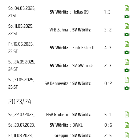
So, 04.05.2025
,
SV Wörlitz
:
Hellas 09
1 : 3
21.ST
(
)
So, 11.05.2025
,
VFB Zahna
:
SV Wörlitz
3 : 2
22.ST
(
)
Fr, 16.05.2025
,
SV Wörlitz
:
Eintr Elster II
4 : 3
23.ST
(
)
Sa, 24.05.2025
,
SV Wörlitz
:
SV GW Linda
2 : 3
24.ST
(
)
Sa, 31.05.2025
,
SV Dennewitz
:
SV Wörlitz
0 : 2
25.ST
(
)
2023/24
Sa, 22.07.2023
,
HSV Gröbern
:
SV Wörlitz
5 : 1
Sa, 29.07.2023
,
SV Wörlitz
:
BWKL
0 : 6
Fr, 11.08.2023
,
Greppin
:
SV Wörlitz
2 : 5