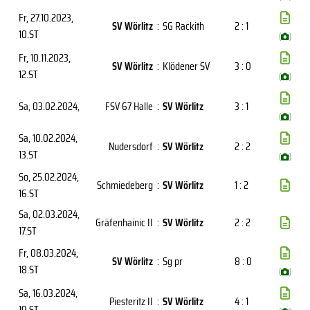
Fr, 27.10.2023
,
SV Wörlitz
:
SG Rackith
2 : 1
10.ST
(
)
Fr, 10.11.2023
,
SV Wörlitz
:
Klödener SV
3 : 0
12.ST
(
)
Sa, 03.02.2024
,
FSV 67 Halle
:
SV Wörlitz
3 : 1
(
)
Sa, 10.02.2024
,
Nudersdorf
:
SV Wörlitz
2 : 2
13.ST
(
)
So, 25.02.2024
,
Schmiedeberg
:
SV Wörlitz
1 : 2
16.ST
Sa, 02.03.2024
,
Gräfenhainic II
:
SV Wörlitz
2 : 2
17.ST
Fr, 08.03.2024
,
SV Wörlitz
:
Sg pr
8 : 0
18.ST
(
)
Sa, 16.03.2024
,
Piesteritz II
:
SV Wörlitz
4 : 1
19.ST