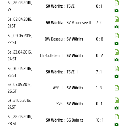
Sa, 26.03.2016
,
SV Wörlitz
:
TSVZ
0 : 1
VF
(
)
Sa, 02.04.2016
,
SV Wörlitz
:
SV Mildensee II
7 : 0
21.ST
(
)
Sa, 09.04.2016
,
BW Dessau
:
SV Wörlitz
0 : 8
22.ST
(
)
Sa, 23.04.2016
,
Ch Rodleben II
:
SV Wörlitz
0 : 2
24.ST
(
)
Sa, 30.04.2016
,
SV Wörlitz
:
TSVZ II
7 : 1
25.ST
(
)
Sa, 07.05.2016
,
ASG II
:
SV Wörlitz
1 : 3
26.ST
Sa, 21.05.2016
,
SVG
:
SV Wörlitz
0 : 1
27.ST
(
)
Sa, 28.05.2016
,
SV Wörlitz
:
SG Dobritz
10 : 1
28.ST
(
)