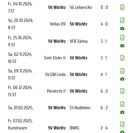
Fr, 04.10.2024
,
SV Wörlitz
:
SG Lebien/An
0 : 0
7.ST
So, 20.10.2024
,
Hellas 09
:
SV Wörlitz
4 : 0
8.ST
(
)
Fr, 25.10.2024
,
SV Wörlitz
:
VFB Zahna
3 : 1
9.ST
(
)
Sa, 02.11.2024
,
Eintr Elster II
:
SV Wörlitz
3 : 1
10.ST
Sa, 09.11.2024
,
SV GW Linda
:
SV Wörlitz
4 : 1
11.ST
(
)
Fr, 06.12.2024
,
Piesteritz II
:
SV Wörlitz
6 : 2
13.ST
Sa, 01.02.2025
,
SV Wörlitz
:
Ch Rodleben
6 : 2
(
)
Fr, 07.02.2025
,
Kunstrasen
SV Wörlitz
:
BWKL
2 : 4
(
)