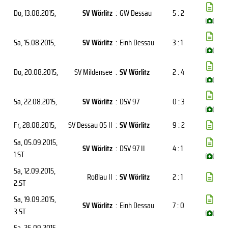
Do, 13.08.2015
,
SV Wörlitz
:
GW Dessau
5 : 2
(
)
Sa, 15.08.2015
,
SV Wörlitz
:
Einh Dessau
3 : 1
(
)
Do, 20.08.2015
,
SV Mildensee
:
SV Wörlitz
2 : 4
(
)
Sa, 22.08.2015
,
SV Wörlitz
:
DSV 97
0 : 3
(
)
Fr, 28.08.2015
,
SV Dessau 05 II
:
SV Wörlitz
9 : 2
Sa, 05.09.2015
,
SV Wörlitz
:
DSV 97 II
4 : 1
1.ST
(
)
Sa, 12.09.2015
,
Roßlau II
:
SV Wörlitz
2 : 1
2.ST
Sa, 19.09.2015
,
SV Wörlitz
:
Einh Dessau
7 : 0
3.ST
(
)
Sa, 26.09.2015
,