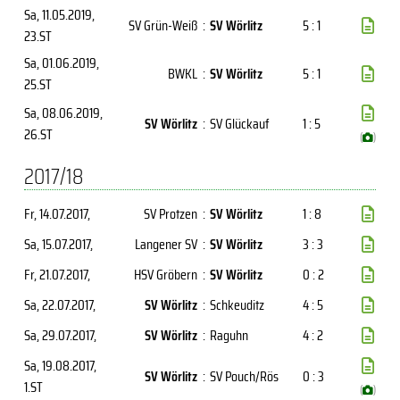
Sa, 11.05.2019
,
SV Grün-Weiß
:
SV Wörlitz
5 : 1
23.ST
Sa, 01.06.2019
,
BWKL
:
SV Wörlitz
5 : 1
25.ST
Sa, 08.06.2019
,
SV Wörlitz
:
SV Glückauf
1 : 5
26.ST
(
)
2017/18
Fr, 14.07.2017
,
SV Protzen
:
SV Wörlitz
1 : 8
Sa, 15.07.2017
,
Langener SV
:
SV Wörlitz
3 : 3
Fr, 21.07.2017
,
HSV Gröbern
:
SV Wörlitz
0 : 2
Sa, 22.07.2017
,
SV Wörlitz
:
Schkeuditz
4 : 5
Sa, 29.07.2017
,
SV Wörlitz
:
Raguhn
4 : 2
Sa, 19.08.2017
,
SV Wörlitz
:
SV Pouch/Rös
0 : 3
1.ST
(
)