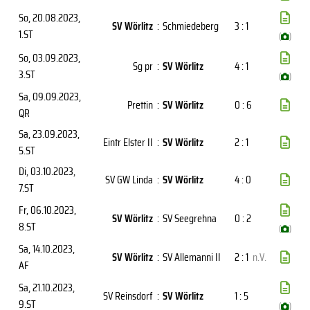
So, 20.08.2023
,
SV Wörlitz
:
Schmiedeberg
3 : 1
1.ST
(
)
So, 03.09.2023
,
Sg pr
:
SV Wörlitz
4 : 1
3.ST
(
)
Sa, 09.09.2023
,
Prettin
:
SV Wörlitz
0 : 6
QR
Sa, 23.09.2023
,
Eintr Elster II
:
SV Wörlitz
2 : 1
5.ST
Di, 03.10.2023
,
SV GW Linda
:
SV Wörlitz
4 : 0
7.ST
Fr, 06.10.2023
,
SV Wörlitz
:
SV Seegrehna
0 : 2
8.ST
(
)
Sa, 14.10.2023
,
SV Wörlitz
:
SV Allemanni II
2 : 1
n.V.
AF
Sa, 21.10.2023
,
SV Reinsdorf
:
SV Wörlitz
1 : 5
9.ST
(
)