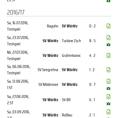
(
)
2016/17
Sa, 16.07.2016
,
Raguhn
:
SV Wörlitz
0 : 2
Testspiel
Sa, 23.07.2016
,
SV Wörlitz
:
Turbine Zsch
8 : 5
Testspiel
(
)
Mi, 27.07.2016
,
SV Wörlitz
:
Gräfenhainic
4 : 2
Testspiel
Sa, 06.08.2016
,
SV Seegrehna
:
SV Wörlitz
1 : 2
Testspiel
Sa, 13.08.2016
,
SV Mildensee
:
SV Wörlitz
0 : 7
1.ST
(
)
Sa, 27.08.2016
,
SV Wörlitz
:
SV BR
6 : 1
2.ST
(
)
Sa, 03.09.2016
,
SV Wörlitz
:
Roßlau
2 : 1