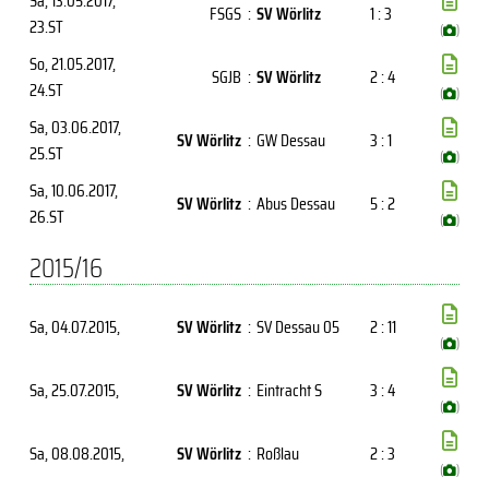
Sa, 13.05.2017
,
FSGS
:
SV Wörlitz
1 : 3
23.ST
(
)
So, 21.05.2017
,
SGJB
:
SV Wörlitz
2 : 4
24.ST
(
)
Sa, 03.06.2017
,
SV Wörlitz
:
GW Dessau
3 : 1
25.ST
(
)
Sa, 10.06.2017
,
SV Wörlitz
:
Abus Dessau
5 : 2
26.ST
(
)
2015/16
Sa, 04.07.2015
,
SV Wörlitz
:
SV Dessau 05
2 : 11
(
)
Sa, 25.07.2015
,
SV Wörlitz
:
Eintracht S
3 : 4
(
)
Sa, 08.08.2015
,
SV Wörlitz
:
Roßlau
2 : 3
(
)