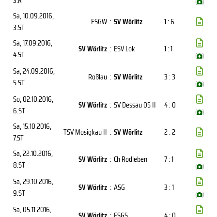
3.R
(
)
Sa, 10.09.2016
,
FSGW
:
SV Wörlitz
1 : 6
3.ST
Sa, 17.09.2016
,
SV Wörlitz
:
ESV Lok
1 : 1
4.ST
(
)
Sa, 24.09.2016
,
Roßlau
:
SV Wörlitz
3 : 3
5.ST
(
)
So, 02.10.2016
,
SV Wörlitz
:
SV Dessau 05 II
4 : 0
6.ST
(
)
Sa, 15.10.2016
,
TSV Mosigkau II
:
SV Wörlitz
2 : 2
7.ST
Sa, 22.10.2016
,
SV Wörlitz
:
Ch Rodleben
7 : 1
8.ST
(
)
Sa, 29.10.2016
,
SV Wörlitz
:
ASG
3 : 1
9.ST
(
)
Sa, 05.11.2016
,
SV Wörlitz
:
FSGS
4 : 0