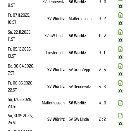
SV Dennewitz
:
SV Wörlitz
3 : 0
9.ST
(
)
Fr, 07.11.2025
,
SV Wörlitz
:
Malterhausen
3 : 2
10.ST
(
)
Sa, 22.11.2025
,
SV GW Linda
:
SV Wörlitz
0 : 2
11.ST
(
)
Fr, 05.12.2025
,
Piesteritz II
:
SV Wörlitz
3 : 1
13.ST
(
)
Do, 30.04.2026
,
SV Wörlitz
:
SV Graf Zepp
2 : 5
7.ST
(
)
Fr, 08.05.2026
,
SV Wörlitz
:
SV Dennewitz
4 : 3
22.ST
(
)
So, 17.05.2026
,
Malterhausen
:
SV Wörlitz
4 : 0
23.ST
So, 31.05.2026
,
SV Wörlitz
:
SV GW Linda
2 : 2
24.ST
(
)