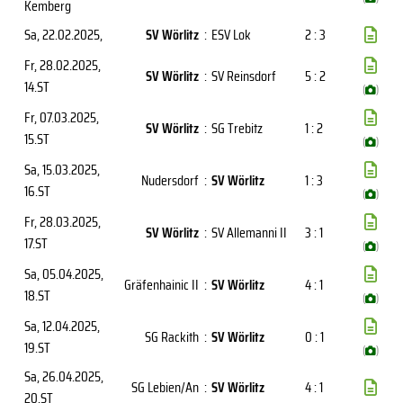
Kemberg
Sa, 22.02.2025
,
SV Wörlitz
:
ESV Lok
2 : 3
Fr, 28.02.2025
,
SV Wörlitz
:
SV Reinsdorf
5 : 2
14.ST
(
)
Fr, 07.03.2025
,
SV Wörlitz
:
SG Trebitz
1 : 2
15.ST
(
)
Sa, 15.03.2025
,
Nudersdorf
:
SV Wörlitz
1 : 3
16.ST
(
)
Fr, 28.03.2025
,
SV Wörlitz
:
SV Allemanni II
3 : 1
17.ST
(
)
Sa, 05.04.2025
,
Gräfenhainic II
:
SV Wörlitz
4 : 1
18.ST
(
)
Sa, 12.04.2025
,
SG Rackith
:
SV Wörlitz
0 : 1
19.ST
(
)
Sa, 26.04.2025
,
SG Lebien/An
:
SV Wörlitz
4 : 1
20.ST