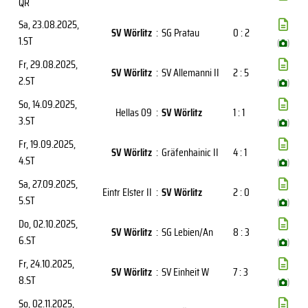
QR
Sa, 23.08.2025
,
SV Wörlitz
:
SG Pratau
0 : 2
1.ST
(
)
Fr, 29.08.2025
,
SV Wörlitz
:
SV Allemanni II
2 : 5
2.ST
(
)
So, 14.09.2025
,
Hellas 09
:
SV Wörlitz
1 : 1
3.ST
(
)
Fr, 19.09.2025
,
SV Wörlitz
:
Gräfenhainic II
4 : 1
4.ST
(
)
Sa, 27.09.2025
,
Eintr Elster II
:
SV Wörlitz
2 : 0
5.ST
(
)
Do, 02.10.2025
,
SV Wörlitz
:
SG Lebien/An
8 : 3
6.ST
(
)
Fr, 24.10.2025
,
SV Wörlitz
:
SV Einheit W
7 : 3
8.ST
(
)
So, 02.11.2025
,