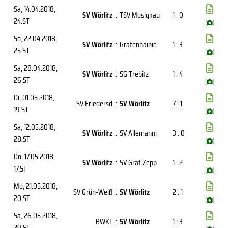
Sa, 14.04.2018
,
SV Wörlitz
:
TSV Mosigkau
1 : 0
24.ST
(
)
So, 22.04.2018
,
SV Wörlitz
:
Gräfenhainic
1 : 3
25.ST
(
)
Sa, 28.04.2018
,
SV Wörlitz
:
SG Trebitz
1 : 4
26.ST
(
)
Di, 01.05.2018
,
SV Friedersd
:
SV Wörlitz
7 : 1
19.ST
(
)
Sa, 12.05.2018
,
SV Wörlitz
:
SV Allemanni
3 : 0
28.ST
(
)
Do, 17.05.2018
,
SV Wörlitz
:
SV Graf Zepp
1 : 2
17.ST
(
)
Mo, 21.05.2018
,
SV Grün-Weiß
:
SV Wörlitz
2 : 1
20.ST
(
)
Sa, 26.05.2018
,
BWKL
:
SV Wörlitz
1 : 3
29.ST