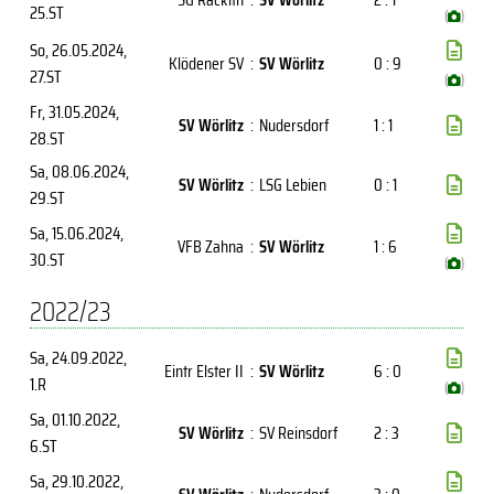
25.ST
(
)
So, 26.05.2024
,
Klödener SV
:
SV Wörlitz
0 : 9
27.ST
(
)
Fr, 31.05.2024
,
SV Wörlitz
:
Nudersdorf
1 : 1
28.ST
Sa, 08.06.2024
,
SV Wörlitz
:
LSG Lebien
0 : 1
29.ST
Sa, 15.06.2024
,
VFB Zahna
:
SV Wörlitz
1 : 6
30.ST
(
)
2022/23
Sa, 24.09.2022
,
Eintr Elster II
:
SV Wörlitz
6 : 0
1.R
(
)
Sa, 01.10.2022
,
SV Wörlitz
:
SV Reinsdorf
2 : 3
6.ST
Sa, 29.10.2022
,