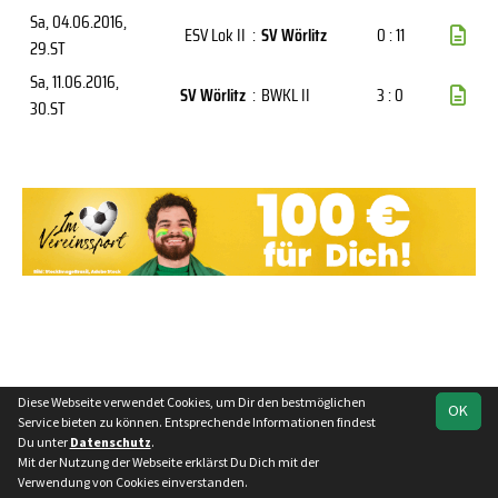
Sa, 04.06.2016
,
ESV Lok II
:
SV Wörlitz
0 : 11
29.ST
Sa, 11.06.2016
,
SV Wörlitz
:
BWKL II
3 : 0
30.ST
Diese Webseite verwendet Cookies, um Dir den bestmöglichen
OK
Service bieten zu können. Entsprechende Informationen findest
Du unter
Datenschutz
.
Mit der Nutzung der Webseite erklärst Du Dich mit der
Verwendung von Cookies einverstanden.